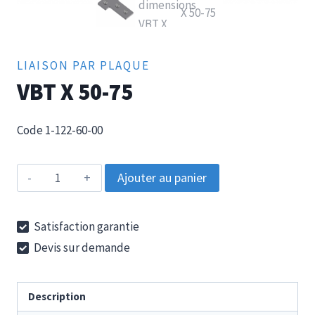
LIAISON PAR PLAQUE
VBT X 50-75
Code 1-122-60-00
quantité
Ajouter au panier
de
VBT
Satisfaction garantie
X
Devis sur demande
50-
75
Description