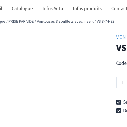
il
Catalogue
Infos Actu
Infos produits
Contac
gue
/
PRISE PAR VIDE
/
Ventouses 3 soufflets avec insert
/
VS 3-7-HE3
VEN
VS
Code 
quan
de
VS
Sa
3-
De
7-
HE3