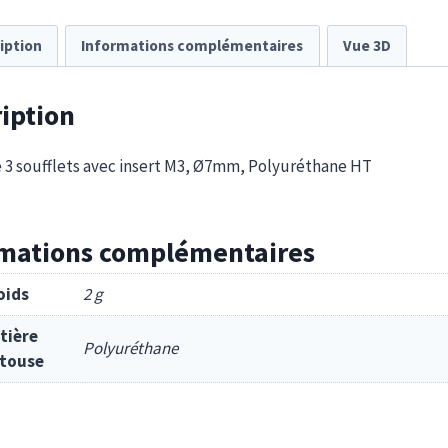
iption
Informations complémentaires
Vue 3D
iption
 3 soufflets avec insert M3, Ø7mm, Polyuréthane HT
rmations complémentaires
oids
2 g
tière
Polyuréthane
touse