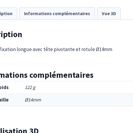
iption
Informations complémentaires
Vue 3D
iption
fixation longue avec tête pivotante et rotule Ø14mm
rmations complémentaires
oids
122 g
aille
Ø14mm
lisation 3D