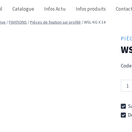
il
Catalogue
Infos Actu
Infos produits
Contac
gue
/
FIXATIONS
/
Pièces de fixation sur profilé
/
WSL KG X 14
PIÈ
WS
Code 
quan
de
WSL
Sa
KG
De
X
14