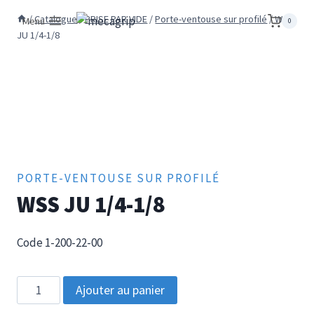
Aller
/
Catalogue
/
PRISE PAR VIDE
/
Porte-ventouse sur profilé
/
WSS
Menu
0
au
JU 1/4-1/8
contenu
PORTE-VENTOUSE SUR PROFILÉ
WSS JU 1/4-1/8
Code 1-200-22-00
quantité
Ajouter au panier
de