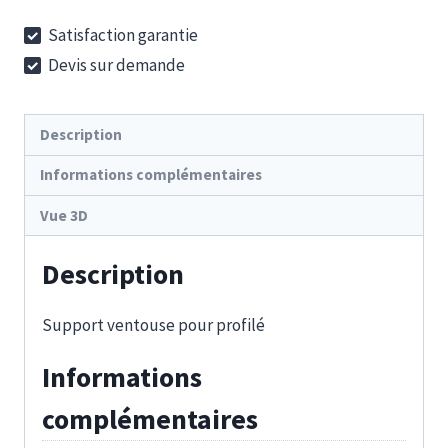
WSS
Satisfaction garantie
JU
Devis sur demande
1/4-
1/8
Description
Informations complémentaires
Vue 3D
Description
Support ventouse pour profilé
Informations
complémentaires