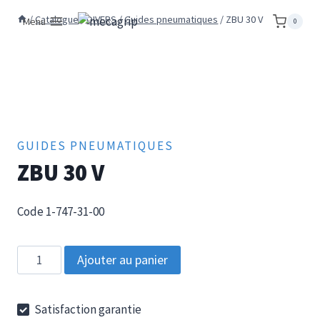
Aller
/
Catalogue
/
DIVERS
/
Guides pneumatiques
/
ZBU 30 V
Menu
0
au
contenu
GUIDES PNEUMATIQUES
ZBU 30 V
Code 1-747-31-00
quantité
Ajouter au panier
de
ZBU
Satisfaction garantie
30